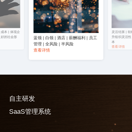
成本 | 体现企
灵活结算 | 轻
良好的社会形
升组织灵活性 
蓝领 | 白领 | 酒店 | 薪酬福利 | 员工
本
管理 | 全风险 | 半风险
查看详情
查看详情
自主研发
SaaS管理系统