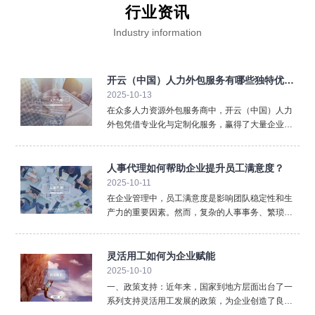
行业资讯
Industry information
开云（中国）人力外包服务有哪些独特优
2025-10-13
势？
在众多人力资源外包服务商中，开云（中国）人力
外包凭借专业化与定制化服务，赢得了大量企业客
户的青睐。那么，它究竟有哪些独特优势呢？首
先，开云（中国）人力外包具备 广泛的人才资源
池。无论企业需要蓝领工人还是中高端管理人才，
人事代理如何帮助企业提升员工满意度？
开云（中国）都能快速提供精准匹配的人选，帮助
2025-10-11
企
在企业管理中，员工满意度是影响团队稳定性和生
产力的重要因素。然而，复杂的人事事务、繁琐的
手续办理，常常让员工感到困扰与不满。此时，人
事代理的专业服务发挥了重要作用。首先，人事代
理能确保员工的社保、公积金、薪资发放等事务精
灵活用工如何为企业赋能
准无误。对于员工而言
2025-10-10
一、政策支持：近年来，国家到地方层面出台了一
系列支持灵活用工发展的政策，为企业创造了良好
的外部环境，主要在以下几个方面提供支持：1、法