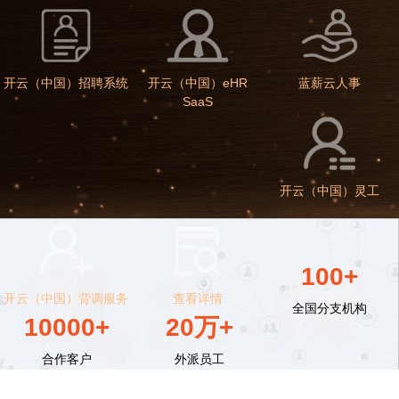
开云（中国）招聘系统
开云（中国）eHR
蓝薪云人事
SaaS
开云（中国）灵工
100+
开云（中国）背调服务
查看详情
全国分支机构
10000+
20万+
合作客户
外派员工