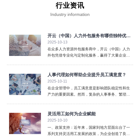
行业资讯
Industry information
开云（中国）人力外包服务有哪些独特优
2025-10-13
势？
在众多人力资源外包服务商中，开云（中国）人力
外包凭借专业化与定制化服务，赢得了大量企业客
户的青睐。那么，它究竟有哪些独特优势呢？首
先，开云（中国）人力外包具备 广泛的人才资源
池。无论企业需要蓝领工人还是中高端管理人才，
人事代理如何帮助企业提升员工满意度？
开云（中国）都能快速提供精准匹配的人选，帮助
2025-10-11
企
在企业管理中，员工满意度是影响团队稳定性和生
产力的重要因素。然而，复杂的人事事务、繁琐的
手续办理，常常让员工感到困扰与不满。此时，人
事代理的专业服务发挥了重要作用。首先，人事代
理能确保员工的社保、公积金、薪资发放等事务精
灵活用工如何为企业赋能
准无误。对于员工而言
2025-10-10
一、政策支持：近年来，国家到地方层面出台了一
系列支持灵活用工发展的政策，为企业创造了良好
的外部环境，主要在以下几个方面提供支持：1、法