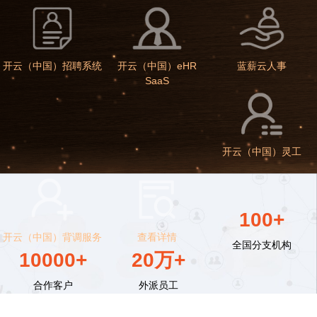
开云（中国）招聘系统
开云（中国）eHR
蓝薪云人事
SaaS
开云（中国）灵工
100+
开云（中国）背调服务
查看详情
全国分支机构
10000+
20万+
合作客户
外派员工