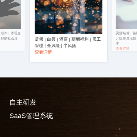
成本 | 体现企
灵活结算 | 轻
良好的社会形
升组织灵活性 
蓝领 | 白领 | 酒店 | 薪酬福利 | 员工
本
管理 | 全风险 | 半风险
查看详情
查看详情
自主研发
SaaS管理系统