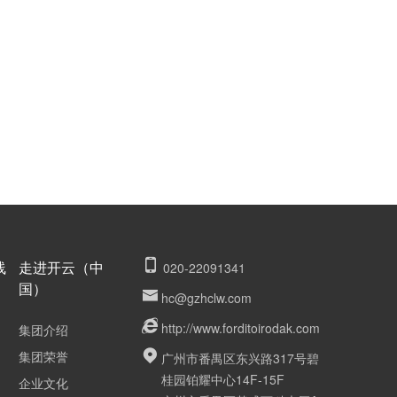
线
走进开云（中
020-22091341
国）
hc@gzhclw.com
http://www.forditoirodak.com
集团介绍
集团荣誉
广州市番禺区东兴路317号碧
桂园铂耀中心14F-15F
企业文化